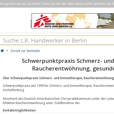
öglichen Service zu bieten. Wenn Sie auf der Seite weitersurfen stimmen Sie d
Zurück zur Startseite
Schwerpunktpraxis Schmerz- un
Raucherentwöhnung, gesun
Über Schwerpunktpraxis Schmerz- und Immuntherapie, Raucherentwöhnun
Schwerpunktpraxis seit 1999 für Schmerz- und Immuntherapie, Raucherent
Aschaffenburg.
Absolvent des Deutsch-Amerikanischen Chiropraktikseminars unter der Leitun
Effektive Raucherentwöhnung unter Zuhilfenahme der
Kontaktmöglichkeiten: