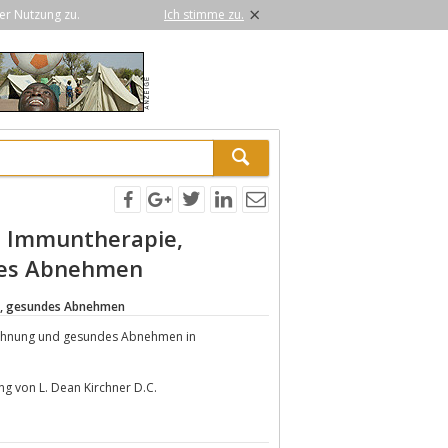
×
er Nutzung zu.
Ich stimme zu.
d Immuntherapie,
des Abnehmen
g, gesundes Abnehmen
wöhnung und gesundes Abnehmen in
g von L. Dean Kirchner D.C.