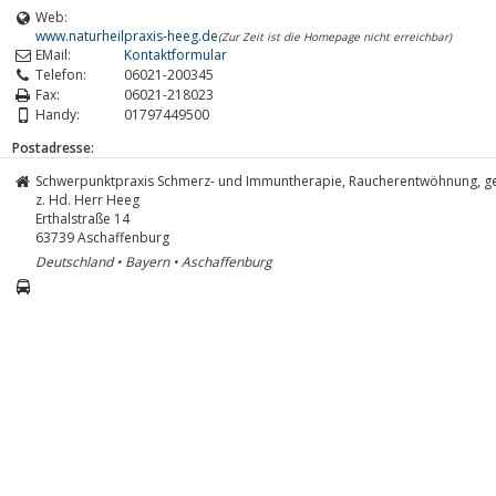
Web:
www.naturheilpraxis-heeg.de
(Zur Zeit ist die Homepage nicht erreichbar)
EMail:
Kontaktformular
Telefon:
06021-200345
Fax:
06021-218023
Handy:
01797449500
Postadresse:
Schwerpunktpraxis Schmerz- und Immuntherapie, Raucherentwöhnung,
z. Hd. Herr Heeg
Erthalstraße 14
63739
Aschaffenburg
Deutschland • Bayern • Aschaffenburg