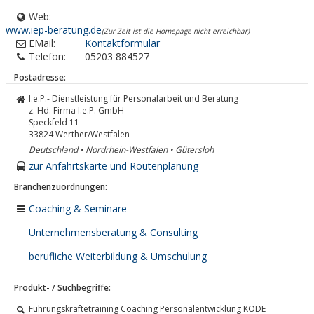
Web:
www.iep-beratung.de
(Zur Zeit ist die Homepage nicht erreichbar)
EMail:
Kontaktformular
Telefon:
05203 884527
Postadresse:
I.e.P.- Dienstleistung für Personalarbeit und Beratung
z. Hd. Firma I.e.P. GmbH
Speckfeld 11
33824
Werther/Westfalen
Deutschland • Nordrhein-Westfalen • Gütersloh
zur Anfahrtskarte und Routenplanung
Branchenzuordnungen:
Coaching & Seminare
Unternehmensberatung & Consulting
berufliche Weiterbildung & Umschulung
Produkt- / Suchbegriffe:
Führungskräftetraining Coaching Personalentwicklung KODE