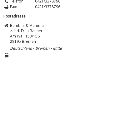
Telefon:
0421/3378796
Fax:
0421/3378796
Postadresse:
Bambini & Mamma
z. Hd. Frau Bannert
Am Wall 153/156
28195
Bremen
Deutschland • Bremen • Mitte