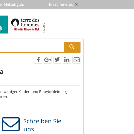
×
er Nutzung zu.
Ich stimme zu.
a
ochwertiger Kinder- und Babybekleidung,
aren.
Schreiben Sie
uns