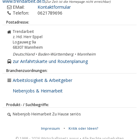
www.trendarbeit.de.tl
(Zur Zeit ist die Homepage nicht erreichbar)
EMail:
Kontaktformular
Telefon:
0621789696
Postadresse:
Trendarbeit
z. Hd. Herr Eppel
Logauweg 9a
68307
Mannheim
Deutschland • Baden-Württemberg • Mannheim
zur Anfahrtskarte und Routenplanung
Branchenzuordnungen:
Arbeitslosigkeit & Arbeitgeber
Nebenjobs & Heimarbeit
Produkt- / Suchbegriffe:
Nebenjob Heimarbeit Zu Hause seriös
Impressum
•
Kritik oder Ideen?
© 1998 - 2026 Wirtschaftsnetz axxus • Alle Rechte vorbehalten