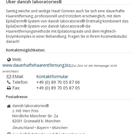
Über danish laboratories®
Samtig weiche und seidige Haut! Gönnen auch Sie sich eine dauerhafte
Haarentfernung, professionell und trotzdem erschwinglich, mit dem
EpilaDerm®-System von danish laboratories®! Erstmalig kombiniert das
EpilaDerm®-System von danish laboratories® die
Haarentfernungsmethode mit Epilationspaste und dem Hightech-
Enzymkomplex in einer Behandlung. Fragen Sie in Ihrem Kosmetikstudio
danach!
Kontaktmöglichkeiten:
Web:
www.dauerhaftehaarentfernung.biz
(Zur Zeit ist die Homepage nicht
erreichbar)
EMail:
Kontaktformular
Telefon:
+49 (0) 89 70 05 87 66
Fax:
+49 (0) 89 70 05 87 05
Postadresse:
danish laboratories®
z. Hd. Herr Friis
Nördliche Münchner Str. 2a
82031
Grünwald b. München
Deutschland • Bayern • München