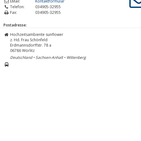
EMail:
Kontaktformular
Telefon:
034905-32955
Fax:
034905-32955
Postadresse:
Hochzeitsambiente sunflower
z. Hd. Frau Schönfeld
Erdmannsdorffstr. 78 a
06786
Wörlitz
Deutschland • Sachsen-Anhalt • Wittenberg