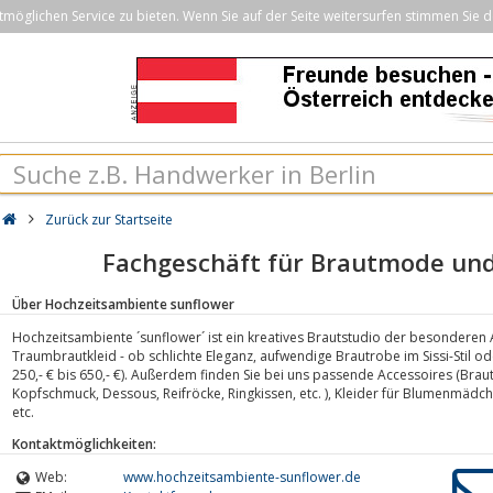
öglichen Service zu bieten. Wenn Sie auf der Seite weitersurfen stimmen Sie d
Zurück zur Startseite
Fachgeschäft für Brautmode und
Über Hochzeitsambiente sunflower
Hochzeitsambiente ´sunflower´ ist ein kreatives Brautstudio der besonderen A
Traumbrautkleid - ob schlichte Eleganz, aufwendige Brautrobe im Sissi-Stil o
250,- € bis 650,- €). Außerdem finden Sie bei uns passende Accessoires (Brau
Kopfschmuck, Dessous, Reifröcke, Ringkissen, etc. ), Kleider für Blumenmäd
etc.
Kontaktmöglichkeiten:
Web:
www.hochzeitsambiente-sunflower.de