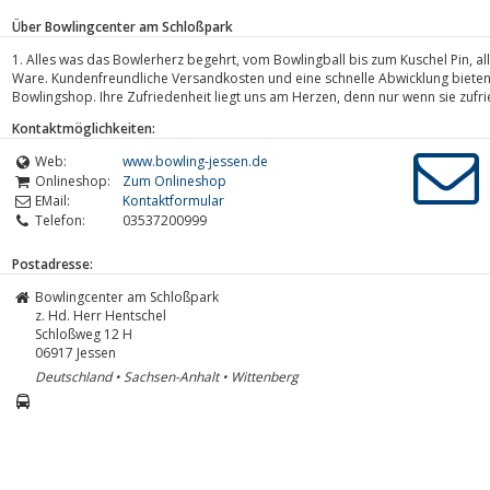
Über Bowlingcenter am Schloßpark
1. Alles was das Bowlerherz begehrt, vom Bowlingball bis zum Kuschel Pin, all
Ware. Kundenfreundliche Versandkosten und eine schnelle Abwicklung biete
Bowlingshop. Ihre Zufriedenheit liegt uns am Herzen, denn nur wenn sie zufrie
Kontaktmöglichkeiten:
Web:
www.bowling-jessen.de
Onlineshop:
Zum Onlineshop
EMail:
Kontaktformular
Telefon:
03537200999
Postadresse:
Bowlingcenter am Schloßpark
z. Hd. Herr Hentschel
Schloßweg 12 H
06917
Jessen
Deutschland • Sachsen-Anhalt • Wittenberg