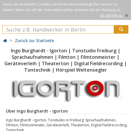
Axxus.de verwendet Cookies, um Ihnen den bestmöglichen Service zu
bieten. Wenn Sie auf der Seite weitersurfen stimmen Sie der Nutzung zu.
×
Ich stimme zu.
Zurück zur Startseite
Ingo Burghardt - Igorton | Tonstudio Freiburg |
Sprachaufnahmen | Filmton | Filmtonmeister |
Geräteverleih | Theaterton | Digital Fieldrecording |
Tontechnik | Hörspiel Weltensegler
Über Ingo Burghardt - Igorton
Ingo Burghardt - Igorton, Tonstudio in Freiburg: Sprachaufnahmen,
Filmton, Filmtonmeister, Geräteverleih, Theaterton, Digital Fieldrecording,
Tontechnik