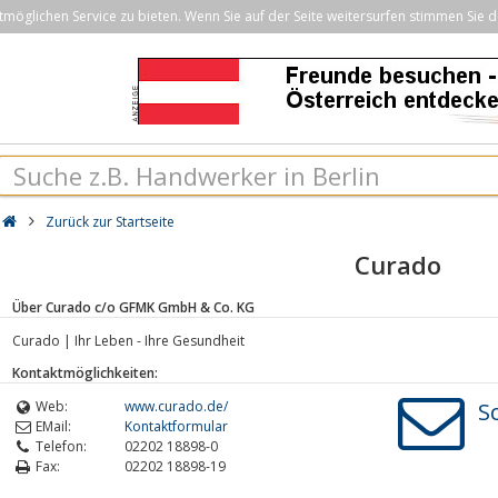
öglichen Service zu bieten. Wenn Sie auf der Seite weitersurfen stimmen Sie d
Zurück zur Startseite
Curado
Über Curado c/o GFMK GmbH & Co. KG
Curado | Ihr Leben - Ihre Gesundheit
Kontaktmöglichkeiten:
Web:
www.curado.de/
S
EMail:
Kontaktformular
Telefon:
02202 18898-0
Fax:
02202 18898-19