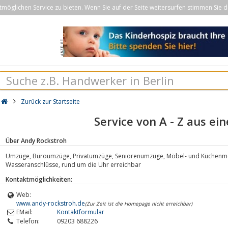
öglichen Service zu bieten. Wenn Sie auf der Seite weitersurfen stimmen Sie d
Zurück zur Startseite
Service von A - Z aus ei
Über Andy Rockstroh
Umzüge, Büroumzüge, Privatumzüge, Seniorenumzüge, Möbel- und Küchenmon
Wasseranschlüsse, rund um die Uhr erreichbar
Kontaktmöglichkeiten:
Web:
www.andy-rockstroh.de
(Zur Zeit ist die Homepage nicht erreichbar)
EMail:
Kontaktformular
Telefon:
09203 688226