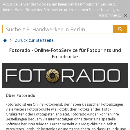
Axxus.de verwendet Cookies, um Ihnen den bestmöglichen Service zu
bieten. Wenn Sie auf der Seite weitersurfen stimmen Sie der Nutzung zu.
×
Ich stimme zu.
Zurück zur Startseite
Fotorado - Online-FotoService für Fotoprints und
Fotodrucke
Über Fotorado
Fotorado ist ein Online Fotodienst, der neben klassischen Fotoabzügen
viele weitere Fotoprodukte wie Fotobücher, Fotokalender, Foto-
Grußkarten oder Fototapeten anbietet. Fotoradokunden können Ihre
Bestellungen bequem via Internet tätigen ohne zuvor eine spezielle
Software herunterzuladen. Ferner besteht die Möglichkeit ein selbst
gestaltetes Fotobuch kostenlos online zu speichern, so dass Freunde und