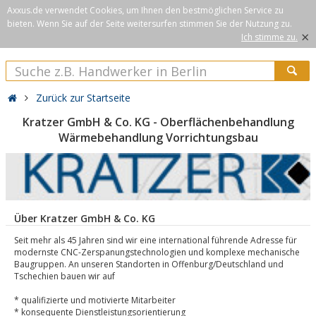
Axxus.de verwendet Cookies, um Ihnen den bestmöglichen Service zu
bieten. Wenn Sie auf der Seite weitersurfen stimmen Sie der Nutzung zu.
×
Ich stimme zu.
Zurück zur Startseite
Kratzer GmbH & Co. KG - Oberflächenbehandlung
Wärmebehandlung Vorrichtungsbau
Über Kratzer GmbH & Co. KG
Seit mehr als 45 Jahren sind wir eine international führende Adresse für
modernste CNC-Zerspanungstechnologien und komplexe mechanische
Baugruppen. An unseren Standorten in Offenburg/Deutschland und
Tschechien bauen wir auf
* qualifizierte und motivierte Mitarbeiter
* konsequente Dienstleistungsorientierung