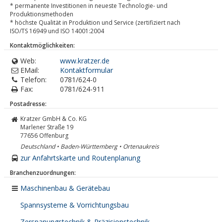
* permanente Investitionen in neueste Technologie- und
Produktionsmethoden
* höchste Qualität in Produktion und Service (zertifiziert nach
ISO/TS 16949 und ISO 14001:2004
Kontaktmöglichkeiten:
Web:
www.kratzer.de
EMail:
Kontaktformular
Telefon:
0781/624-0
Fax:
0781/624-911
Postadresse:
Kratzer GmbH & Co. KG
Marlener Straße 19
77656
Offenburg
Deutschland • Baden-Württemberg • Ortenaukreis
zur Anfahrtskarte und Routenplanung
Branchenzuordnungen:
Maschinenbau & Gerätebau
Spannsysteme & Vorrichtungsbau
Zerspanungstechnik & Präzisionstechnik