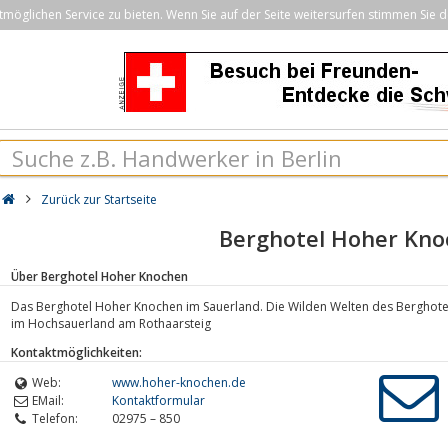
öglichen Service zu bieten. Wenn Sie auf der Seite weitersurfen stimmen Sie d
Zurück zur Startseite
Berghotel Hoher Kn
Über Berghotel Hoher Knochen
Das Berghotel Hoher Knochen im Sauerland. Die Wilden Welten des Berghot
im Hochsauerland am Rothaarsteig
Kontaktmöglichkeiten:
Web:
www.hoher-knochen.de
EMail:
Kontaktformular
Telefon:
02975 – 850