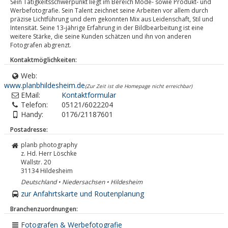
Sein Tätigkeitsschwerpunkt liegt im Bereich Mode- sowie Produkt- und
Werbefotografie. Sein Talent zeichnet seine Arbeiten vor allem durch
präzise Lichtführung und dem gekonnten Mix aus Leidenschaft, Stil und
Intensität. Seine 13-jährige Erfahrung in der Bildbearbeitung ist eine
weitere Stärke, die seine Kunden schätzen und ihn von anderen
Fotografen abgrenzt.
Kontaktmöglichkeiten:
Web:
www.planbhildesheim.de
(Zur Zeit ist die Homepage nicht erreichbar)
EMail:
Kontaktformular
Telefon:
05121/6022204
Handy:
0176/21187601
Postadresse:
planb photography
z. Hd. Herr Löschke
Wallstr. 20
31134
Hildesheim
Deutschland • Niedersachsen • Hildesheim
zur Anfahrtskarte und Routenplanung
Branchenzuordnungen:
Fotografen & Werbefotografie