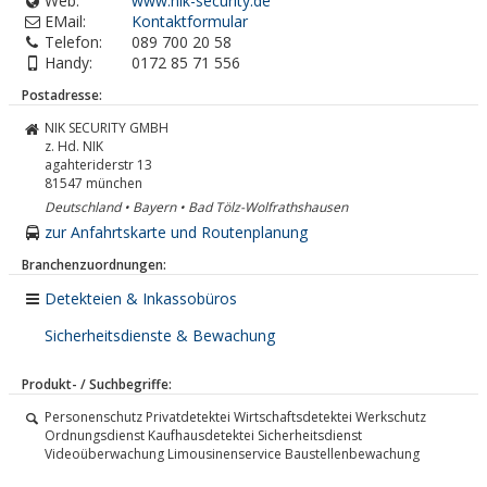
Web:
www.nik-security.de
EMail:
Kontaktformular
Telefon:
089 700 20 58
Handy:
0172 85 71 556
Postadresse:
NIK SECURITY GMBH
z. Hd. NIK
agahteriderstr 13
81547
münchen
Deutschland • Bayern • Bad Tölz-Wolfrathshausen
zur Anfahrtskarte und Routenplanung
Branchenzuordnungen:
Detekteien & Inkassobüros
Sicherheitsdienste & Bewachung
Produkt- / Suchbegriffe:
Personenschutz Privatdetektei Wirtschaftsdetektei Werkschutz
Ordnungsdienst Kaufhausdetektei Sicherheitsdienst
Videoüberwachung Limousinenservice Baustellenbewachung