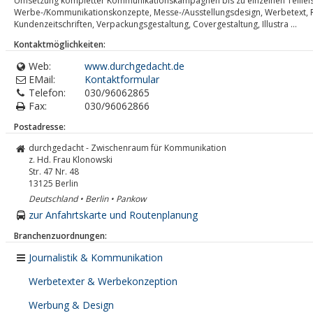
Umsetzung kompletter Kommunikationskampagnen bis zu einzelnen Teilleist
Werbe-/Kommunikationskonzepte, Messe-/Ausstellungsdesign, Werbetext, R
Kundenzeitschriften, Verpackungsgestaltung, Covergestaltung, Illustra ...
Kontaktmöglichkeiten:
Web:
www.durchgedacht.de
EMail:
Kontaktformular
Telefon:
030/96062865
Fax:
030/96062866
Postadresse:
durchgedacht - Zwischenraum für Kommunikation
z. Hd. Frau Klonowski
Str. 47 Nr. 48
13125
Berlin
Deutschland • Berlin • Pankow
zur Anfahrtskarte und Routenplanung
Branchenzuordnungen:
Journalistik & Kommunikation
Werbetexter & Werbekonzeption
Werbung & Design