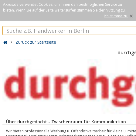
Axxus.de verwendet Cookies, um Ihnen den bestmöglichen Service zu
bieten. Wenn Sie auf der Seite weitersurfen stimmen Sie der Nutzung zu.
×
Ich stimme zu.
Zurück zur Startseite
durchg
Über durchgedacht - Zwischenraum für Kommunikation
Wir bieten professionelle Werbung u. Öffentlichkeitsarbeit für kleine u. mit