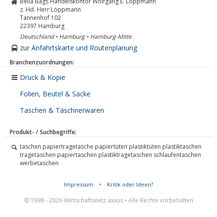
Bella Bags Handelskontor Wolfgang E. Löppmann
z. Hd. Herr Löppmann
Tannenhof 102
22397
Hamburg
Deutschland • Hamburg • Hamburg-Mitte
zur Anfahrtskarte und Routenplanung
Branchenzuordnungen:
Druck & Kopie
Folien, Beutel & Säcke
Taschen & Täschnerwaren
Produkt- / Suchbegriffe:
taschen papiertragetasche papiertüten plastiktüten plastiktaschen
tragetaschen papiertaschen plastiktragetaschen schlaufentaschen
werbetaschen
Impressum
•
Kritik oder Ideen?
© 1998 - 2026 Wirtschaftsnetz axxus • Alle Rechte vorbehalten