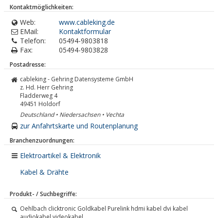
Kontaktmöglichkeiten:
Web:
www.cableking.de
EMail:
Kontaktformular
Telefon:
05494-9803818
Fax:
05494-9803828
Postadresse:
cableking - Gehring Datensysteme GmbH
z. Hd. Herr Gehring
Fladderweg 4
49451
Holdorf
Deutschland • Niedersachsen • Vechta
zur Anfahrtskarte und Routenplanung
Branchenzuordnungen:
Elektroartikel & Elektronik
Kabel & Drähte
Produkt- / Suchbegriffe:
Oehlbach clicktronic Goldkabel Purelink hdmi kabel dvi kabel
audiokabel videokabel