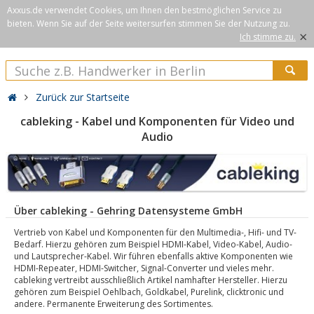
Axxus.de verwendet Cookies, um Ihnen den bestmöglichen Service zu
bieten. Wenn Sie auf der Seite weitersurfen stimmen Sie der Nutzung zu.
×
Ich stimme zu.
Zurück zur Startseite
cableking - Kabel und Komponenten für Video und
Audio
Über cableking - Gehring Datensysteme GmbH
Vertrieb von Kabel und Komponenten für den Multimedia-, Hifi- und TV-
Bedarf. Hierzu gehören zum Beispiel HDMI-Kabel, Video-Kabel, Audio-
und Lautsprecher-Kabel. Wir führen ebenfalls aktive Komponenten wie
HDMI-Repeater, HDMI-Switcher, Signal-Converter und vieles mehr.
cableking vertreibt ausschließlich Artikel namhafter Hersteller. Hierzu
gehören zum Beispiel Oehlbach, Goldkabel, Purelink, clicktronic und
andere. Permanente Erweiterung des Sortimentes.