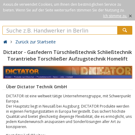
Axxus.de verwendet Cookies, um Ihnen den bestmöglichen Service zu
bieten. Wenn Sie auf der Seite weitersurfen stimmen Sie der Nutzung zu.
×
Ich stimme zu.
Zurück zur Startseite
Dictator - Gasfedern Türschließtechnik Schließtechnik
Torantriebe Torschließer Aufzugstechnik Homelift
Über Dictator Technik GmbH
DICTATOR ist eine weltweit tätige Unternehmensgruppe, mit Schwerpunkt
Europa.
Der Hauptsitz liegt in Neusäß bei Augsburg. DICTATOR Produkte werden
in eigenen Fertigungsstätten in Europa hergestellt. Das sichert höchste
Qualität und bietet gleichzeitig diejenige Flexibilität, die es ermöglicht, uns
jedem Kundenwunsch anzupassen und Sonderlösungen aller Art zu
konzipieren.