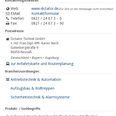
Kontaktmöglichkeiten:
Web:
www.dictator.de
(Zur Zeit ist die Homepage nicht erreichbar)
EMail:
Kontaktformular
Telefon:
0821 / 24 67 3 – 0
Fax:
0821 / 24 67 3 – 90
Postadresse:
Dictator Technik GmbH
z. Hd. Frau Dipl.-Kffr. Karen Stech
Gutenbergstraße 9
86356
Neusäß
Deutschland • Bayern • Augsburg
zur Anfahrtskarte und Routenplanung
Branchenzuordnungen:
Antriebstechnik & Automation
Aufzugsbau & Rolltreppen
Sicherheitstechnik & Alarmsysteme
Produkt- / Suchbegriffe: