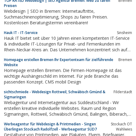
TOP RATED Webdesign | SEO Agentur Bremen: Web zu fairen
Bremen
Preisen
Webdesign | SEO in Bremen: Internetauftritte,
Suchmaschinenoptimierung, Shops zu fairen Preisen.
Kostenlosen Beratungstermin vereinbaren!
Hauk IT - IT-Service
Sinsheim
Hauk IT bietet seit über 10 Jahren einen kompetenten IT-Service
& individuelle IT-Lösungen für Privat- und Firmenkunden im
Rhein-Neckar-Kreis an. Das Unternehmen konzentriert sich auf
Dienstleistungen wie Beratung, Planung, Konfiguration, Wartung
Homepage erstellen Bremen Ihr Expertenteam für zielführende
Bremen
und Support von IT-Infrastrukturen.
Website
Homepage erstellen Bremen. Die Firmen-Homepage ist das
wichtige Aushängeschild im Internet. Für jede Branche das
passenden Konzept. CMS mobil Design
sichtschmiede - Webdesign Rottweil, Schwäbisch Gmünd &
Filderstadt
Sigmaringen
Webagentur und Internetagentur aus Süddeutschland - Wir
erstellen kreative individuelle Websites. Raum und Region
Sigmaringen, Rottweil, Schwäbisch Gmünd, Balingen, Biberach,
Ravensburg, Schwarzwald
Werbeagentur für Webdesign & Printmedien - Singen
Stockach OT
Überlingen Stockach Radolfzell - Werbeagentur SÜD7
Wahlwies
Gestaltung von Printmedien, wie Plakaten, Flyern, Briefpapier,