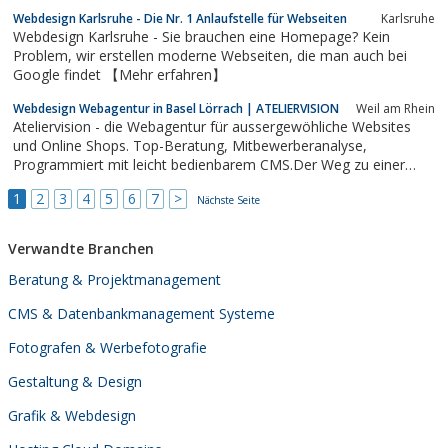
bewähren und eignen sich daher nicht für die Umsetzung eines
Webdesign Karlsruhe - Die Nr. 1 Anlaufstelle für Webseiten
Karlsruhe
individuellen Internetauftritts.Wir bieten Ihnen ein alle Bereiche
Webdesign Karlsruhe - Sie brauchen eine Homepage? Kein
des Webdesigns umfassendes Angebot. Auf...
Problem, wir erstellen moderne Webseiten, die man auch bei
Google findet 【Mehr erfahren】
Webdesign Webagentur in Basel Lörrach | ATELIERVISION
Weil am Rhein
Ateliervision - die Webagentur für aussergewöhliche Websites
und Online Shops. Top-Beratung, Mitbewerberanalyse,
Programmiert mit leicht bedienbarem CMS.Der Weg zu einer
erfolgreichen Website Im Dschungel der 1000 Möglichkeiten im
1
2
3
4
5
6
7
>
Internet zeigen wir nicht nur den Weg zu einer erfolgreichen
Nächste Seite
Website. Lesen Sie hier, wie wir den...
Verwandte Branchen
Beratung & Projektmanagement
CMS & Datenbankmanagement Systeme
Fotografen & Werbefotografie
Gestaltung & Design
Grafik & Webdesign