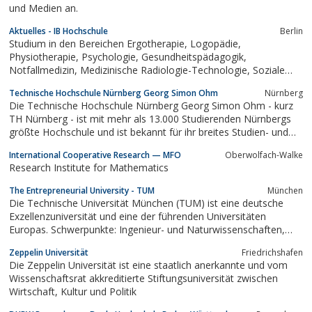
und Medien an.
Aktuelles - IB Hochschule
Berlin
Studium in den Bereichen Ergotherapie, Logopädie,
Physiotherapie, Psychologie, Gesundheitspädagogik,
Notfallmedizin, Medizinische Radiologie-Technologie, Soziale
Arbeit und Medical Management
Technische Hochschule Nürnberg Georg Simon Ohm
Nürnberg
Die Technische Hochschule Nürnberg Georg Simon Ohm - kurz
TH Nürnberg - ist mit mehr als 13.000 Studierenden Nürnbergs
größte Hochschule und ist bekannt für ihr breites Studien- und
Serviceangebot, ihre praxisbezogene Lehre, interdisziplinäre
International Cooperative Research — MFO
Oberwolfach-Walke
Forschung, internationale Ausrichtung, ausgezeichnete
Research Institute for Mathematics
Leistungen, Bedeutung für...
The Entrepreneurial University - TUM
München
Die Technische Universität München (TUM) ist eine deutsche
Exzellenzuniversität und eine der führenden Universitäten
Europas. Schwerpunkte: Ingenieur- und Naturwissenschaften,
Lebenswissenschaften, Medizin und Wirtschaftswissenschaften.
Zeppelin Universität
Friedrichshafen
Die Zeppelin Universität ist eine staatlich anerkannte und vom
Wissenschaftsrat akkreditierte Stiftungsuniversität zwischen
Wirtschaft, Kultur und Politik