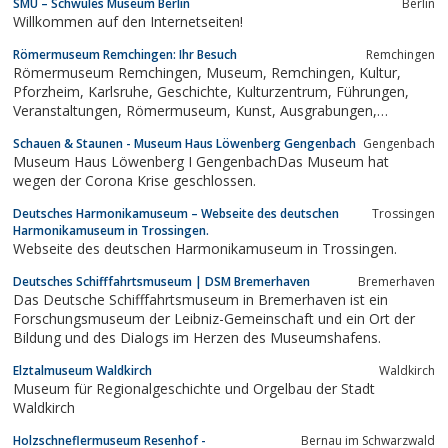
SMU – Schwules Museum Berlin
Berlin
Willkommen auf den Internetseiten!
Römermuseum Remchingen: Ihr Besuch
Remchingen
Römermuseum Remchingen, Museum, Remchingen, Kultur,
Pforzheim, Karlsruhe, Geschichte, Kulturzentrum, Führungen,
Veranstaltungen, Römermuseum, Kunst, Ausgrabungen,
Ausstellungen, Dioramenindex, follow
Schauen & Staunen - Museum Haus Löwenberg Gengenbach
Gengenbach
Museum Haus Löwenberg I GengenbachDas Museum hat
wegen der Corona Krise geschlossen.
Deutsches Harmonikamuseum – Webseite des deutschen
Trossingen
Harmonikamuseum in Trossingen.
Webseite des deutschen Harmonikamuseum in Trossingen.
Deutsches Schifffahrtsmuseum | DSM Bremerhaven
Bremerhaven
Das Deutsche Schifffahrtsmuseum in Bremerhaven ist ein
Forschungsmuseum der Leibniz-Gemeinschaft und ein Ort der
Bildung und des Dialogs im Herzen des Museumshafens.
Elztalmuseum Waldkirch
Waldkirch
Museum für Regionalgeschichte und Orgelbau der Stadt
Waldkirch
Holzschneflermuseum Resenhof -
Bernau im Schwarzwald