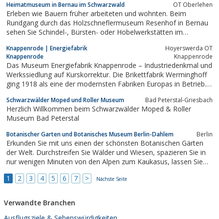
Heimatmuseum in Bernau im Schwarzwald
OT Oberlehen
Erleben wie Bauern früher arbeiteten und wohnten. Beim
Rundgang durch das Holzschneflermuseum Resenhof in Bernau
sehen Sie Schindel-, Bürsten- oder Hobelwerkstätten im
Originalzustand.
Knappenrode | Energiefabrik
Hoyerswerda OT
Knappenrode
Knappenrode
Das Museum Energiefabrik Knappenrode – Industriedenkmal und
Werkssiedlung auf Kurskorrektur. Die Brikettfabrik Werminghoff
ging 1918 als eine der modernsten Fabriken Europas in Betrieb.
Über ...
Schwarzwälder Moped und Roller Museum
Bad Peterstal-Griesbach
Herzlich Willkommen beim Schwarzwälder Moped & Roller
Museum Bad Peterstal
Botanischer Garten und Botanisches Museum Berlin-Dahlem
Berlin
Erkunden Sie mit uns einen der schönsten Botanischen Gärten
der Welt. Durchstreifen Sie Wälder und Wiesen, spazieren Sie in
nur wenigen Minuten von den Alpen zum Kaukasus, lassen Sie
sich von fernöstlichen Pflanzen verzaubern und erspüren Sie den
1
2
3
4
5
6
7
>
tropischen Regenwald mit allen Sinnen.
Nächste Seite
Verwandte Branchen
Ausflugsziele & Sehenswürdigkeiten