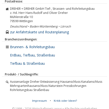
Postadresse:
DREHER + DREHER GmbH Tief-, Strassen- und Rohrleitungsbau
z. Hd. Herr Hans Rudolf und Oliver Dreher
Mühlenstraße 10
79599
Wittlingen
Deutschland • Baden-Württemberg • Lörrach
zur Anfahrtskarte und Routenplanung
Branchenzuordnungen:
Brunnen- & Rohrleitungsbau
Erdbau, Tiefbau, Straßenbau
Tiefbau & Straßenbau
Produkt- / Suchbegriffe:
Aussenanlage Dreher Entwässerung Hausanschluss Kanalanschluss
Mehrspartenhausanschluss Naturstein Pressbohrungen
Rohrleitungsbau Straßenbau
Impressum
•
Kritik oder Ideen?
© 1998 - 2026 Wirtschaftsnetz axxus • Alle Rechte vorbehalten